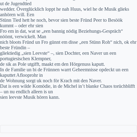
ut de Jugendtied
wedder. Överglücklich loppt he nah Huus, wiel he de Musik glieks
anhören will. Een
Stünn Tied hett he noch, bevor sien beste Fründ Peer to Besöök
kummt – oder ehr sien
Fro em in dat, wat se „een bannig nödig Beziehungs-Gespräch“
nöömt, verwickelt. Man
nich bloots Fründ un Fro günnt em disse „een Stünn Roh“ nich, ok ehr
beste Fründin –
gliektiedig „sien Leevste“ –, sien Dochter, een Naver un een
portugiesischen Klempner,
de sik as Pole utgifft, maakt em den Hörgenuss kaputt.
In de Familie un bi de Frünnen warrt Geheemnisse opdeckt un een
kaputtet Aflooprohr in
de Wohnung sorgt uk noch för Krach mit den Naver.
Dat is een wilde Komödie, in de Michel in’t blanke Chaos torüchblifft
– un nu endlich alleen is un
sien leevste Musik hören kann.