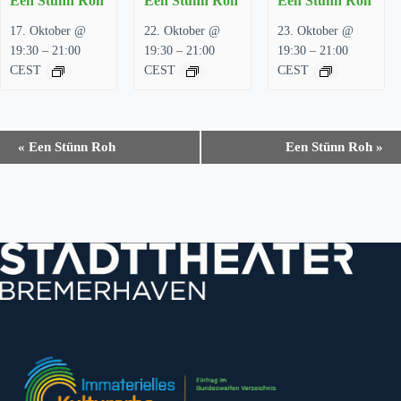
Een Stünn Roh
Een Stünn Roh
Een Stünn Roh
17. Oktober @
22. Oktober @
23. Oktober @
–
–
–
19:30
21:00
19:30
21:00
19:30
21:00
CEST
CEST
CEST
V
«
Een Stünn Roh
Een Stünn Roh
»
e
r
a
n
s
t
a
l
t
u
n
g
-
N
a
v