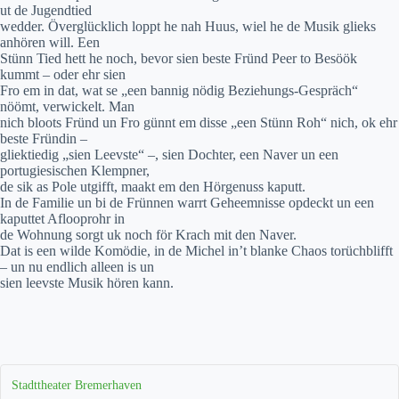
ut de Jugendtied
wedder. Överglücklich loppt he nah Huus, wiel he de Musik glieks
anhören will. Een
Stünn Tied hett he noch, bevor sien beste Fründ Peer to Besöök
kummt – oder ehr sien
Fro em in dat, wat se „een bannig nödig Beziehungs-Gespräch“
nöömt, verwickelt. Man
nich bloots Fründ un Fro günnt em disse „een Stünn Roh“ nich, ok ehr
beste Fründin –
gliektiedig „sien Leevste“ –, sien Dochter, een Naver un een
portugiesischen Klempner,
de sik as Pole utgifft, maakt em den Hörgenuss kaputt.
In de Familie un bi de Frünnen warrt Geheemnisse opdeckt un een
kaputtet Aflooprohr in
de Wohnung sorgt uk noch för Krach mit den Naver.
Dat is een wilde Komödie, in de Michel in’t blanke Chaos torüchblifft
– un nu endlich alleen is un
sien leevste Musik hören kann.
Stadttheater Bremerhaven