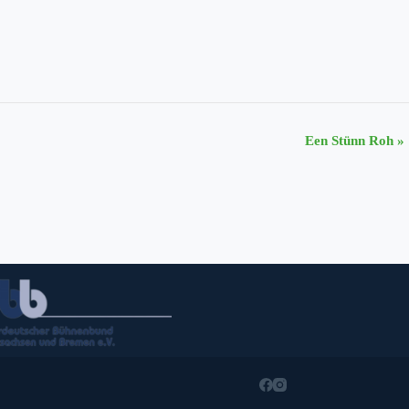
Een Stünn Roh
»