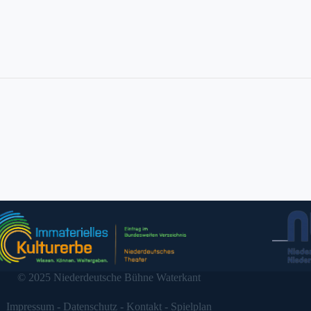
© 2025 Niederdeutsche Bühne Waterkant
Impressum
-
Datenschutz
-
Kontakt
-
Spielplan