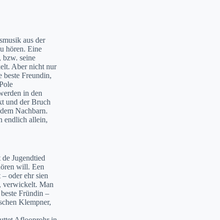
smusik aus der
zu hören. Eine
, bzw. seine
lt. Aber nicht nur
 beste Freundin,
 Pole
werden in den
kt und der Bruch
t dem Nachbarn.
endlich allein,
 de Jugendtied
ören will. Een
 – oder ehr sien
, verwickelt. Man
 beste Fründin –
sischen Klempner,
ttet Aflooprohr in