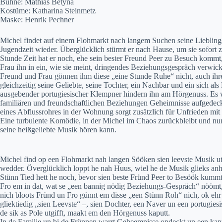
Bühne: Mathias Betyna
Kostüme: Katharina Steinmetz
Maske: Henrik Pechner
Michel findet auf einem Flohmarkt nach langem Suchen seine Liebling
Jugendzeit wieder. Überglücklich stürmt er nach Hause, um sie sofort 
Stunde Zeit hat er noch, ehe sein bester Freund Peer zu Besuch kommt
Frau ihn in ein, wie sie meint, dringendes Beziehungsgespräch verwicke
Freund und Frau gönnen ihm diese „eine Stunde Ruhe“ nicht, auch ihre
gleichzeitig seine Geliebte, seine Tochter, ein Nachbar und ein sich als
ausgebender portugiesischer Klempner hindern ihn am Hörgenuss. Es 
familiären und freundschaftlichen Beziehungen Geheimnisse aufgedec
eines Abflussrohres in der Wohnung sorgt zusätzlich für Unfrieden mi
Eine turbulente Komödie, in der Michel im Chaos zurückbleibt und nun 
seine heißgeliebte Musik hören kann.
Michel find op een Flohmarkt nah langen Sööken sien leevste Musik ut
wedder. Överglücklich loppt he nah Huus, wiel he de Musik glieks anh
Stünn Tied hett he noch, bevor sien beste Fründ Peer to Besöök kummt
Fro em in dat, wat se „een bannig nödig Beziehungs-Gespräch“ nöömt
nich bloots Fründ un Fro günnt em disse „een Stünn Roh“ nich, ok ehr
gliektiedig „sien Leevste“ –, sien Dochter, een Naver un een portugie
de sik as Pole utgifft, maakt em den Hörgenuss kaputt.
In de Familie un bi de Frünnen warrt Geheemnisse opdeckt un een kapu