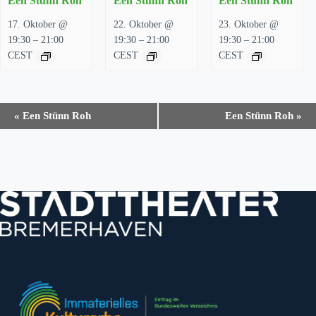
Een Stünn Roh
Een Stünn Roh
Een Stünn Roh
17. Oktober @
22. Oktober @
23. Oktober @
–
–
–
19:30
21:00
19:30
21:00
19:30
21:00
CEST
CEST
CEST
V
«
Een Stünn Roh
Een Stünn Roh
»
e
r
a
n
s
t
a
l
t
u
n
g
-
N
a
v