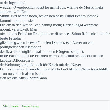
ut de Jugendtied
wedder. Överglücklich loppt he nah Huus, wiel he de Musik glieks
anhören will. Een
Stünn Tied hett he noch, bevor sien beste Fründ Peer to Besöök
kummt – oder ehr sien
Fro em in dat, wat se „een bannig nödig Beziehungs-Gespräch“
nöömt, verwickelt. Man
nich bloots Fründ un Fro günnt em disse „een Stünn Roh“ nich, ok ehr
beste Fründin –
gliektiedig „sien Leevste“ –, sien Dochter, een Naver un een
portugiesischen Klempner,
de sik as Pole utgifft, maakt em den Hörgenuss kaputt.
In de Familie un bi de Frünnen warrt Geheemnisse opdeckt un een
kaputtet Aflooprohr in
de Wohnung sorgt uk noch för Krach mit den Naver.
Dat is een wilde Komödie, in de Michel in’t blanke Chaos torüchblifft
– un nu endlich alleen is un
sien leevste Musik hören kann.
Stadttheater Bremerhaven