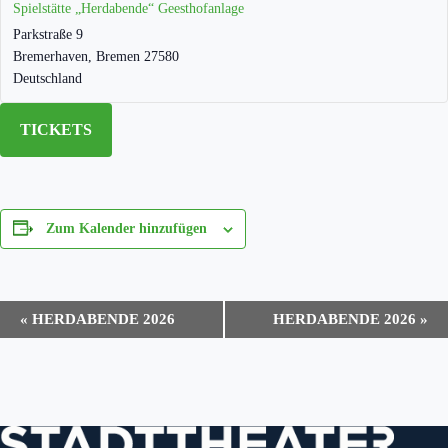
Spielstätte „Herdabende“ Geesthofanlage
Parkstraße 9
Bremerhaven
,
Bremen
27580
Deutschland
TICKETS
Zum Kalender hinzufügen
V
«
HERDABENDE 2026
HERDABENDE 2026
»
e
r
a
n
s
t
a